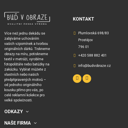
KONTAKT
Plumlovská 698/83
Více než jednu dekádu se
zabýváme uchováním
Prostějov
vašich vzpomínek a tvorbou
796 01
originálních dárků. Tiskneme
obrazy na míru, potiskneme
+420 588 882 401
textil v metráži, vyrobíme
fotopolštáře nebo batůžky na
info@budvobraze.cz
zakázku. Vybírat můžete z
vlastních nebo našich
předpřipravených motivů –
od jednoho originálního
kousku přímo pro vás, po
celé reklamní kolekce pro
velké společnosti.
ODKAZY
NAŠE FIRMA