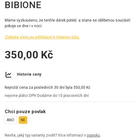
BIBIONE
Máme vyzkoušeno, že tenhle dárek potěší a stane se oblíbenou součástí
pokoje ve dne i v noci.
Získejte slevu po přihlášení k Vašemu účtu.
350,00 Kč
Historie ceny
Nejnižší cena za posledních 30 dní byla
350,00 Kč
nejsme plátci DPH
Dodáme do 10 pracovních dní
Chci pouze povlak
ANO
NE
Nevíte, jaký typ varianty zvolit? Více informací v
popisku
.