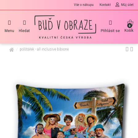
Vše o nákupu
Kontakt
Můj účet
0
Košík
Menu
Hledat
Přihlásit se
domů
polštářek - all inclusive bibione