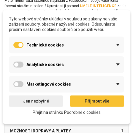
Máte menší fotku staženou například z Facebooku, nebo je vaše fotka
focená starším mobilem? Upravte si ji pomocí
UMĚLÉ INTELIGENCE
zcela
zdarma sami. Drobné retuše a drobné úpravy centrování fotky provádíme
automaticky a zcela zdarma tak, aby vše ve výsledku vypadalo co nejlépe.
Tyto webové stránky ukládají v souladu se zákony na vaše
Pokud víte o nějakém drobném nedostatku na fotografii, který chcete
zařízení soubory, obecně nazývané cookies. Odsouhlaste
upravit, popište nám vše do poznámky.
prosím nastavení cookies souborů pro použití webu.
SLUŽBA VYLEPŠIT FOTOGRAFII
Grafik každou Vaši fotografii zkontroluje co se týče kvality. V případě kvality
Technické cookies
nízké se zpravidla pokusíme v případě, že fotografie není úplně dokonalá,
použít chytré a inteligentní nástroje, které dnešní doba nabízí, jako např.
odstranění škrábanců u starých fotografií, potlačení pozadí vůči hlavnímu
objektu fotky, nebo třeba celkové zkvalitnění fotografie pomocí chytrých
Analytické cookies
nástrojů Umělé inteligence
(UI),
která kvalitu v určitých případech umí
vylepšit i osminásobně. Pokud ani takto kvalitu nezvýšíme dostatečně,
budeme Vás kontaktovat a vymyslíme společně řešení.
Marketingové cookies
DETAILY PRODUKTU
Jen nezbytné
Přijmout vše
Přejít na stránku Podrobně o cookies
RECENZE
MOŽNOSTI DOPRAVY A PLATBY