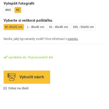
Vylepšit fotografii
ANO
NE
Vyberte si velikost polštářku
M -35x35 cm
L - 40x40 cm
XL - 45x45 cm
XXL - 50x50 cm
Nevíte, jaký typ varianty zvolit? Více informací v
popisku
.
vyrobíme do 10 pracovních dní
Vytvořit návrh
Dotaz na zboží