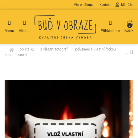
Vše o nákupu
Kontakt
Můj účet
0
Košík
Menu
Hledat
Přihlásit se
domů
polštářky
s vlastní fotografií
polštářek s vlastní fotkou
- oboustranný