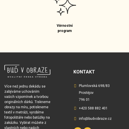
Věrnostní
program
KONTAKT
Plumlovská 698/83
Více než jednu dekádu se
zabýváme uchováním
Prostějov
vašich vzpomínek a tvorbou
796 01
originálních dárků. Tiskneme
obrazy na míru, potiskneme
+420 588 882 401
textil v metráži, vyrobíme
fotopolštáře nebo batůžky na
info@budvobraze.cz
zakázku. Vybírat můžete z
vlastních nebo našich