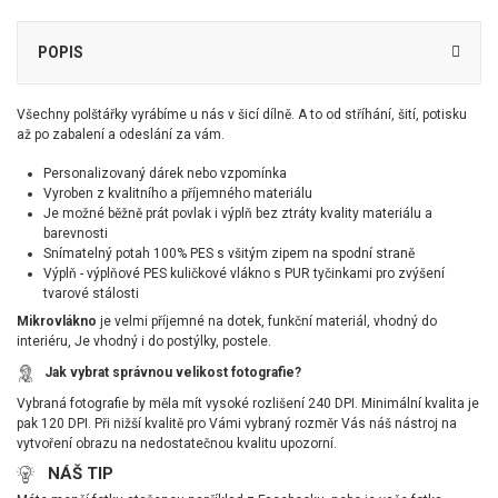
POPIS
Všechny polštářky vyrábíme u nás v šicí dílně. A to od stříhání, šití, potisku
až po zabalení a odeslání za vám.
Personalizovaný dárek nebo vzpomínka
Vyroben z kvalitního a příjemného materiálu
Je možné běžně prát povlak i výplň bez ztráty kvality materiálu a
barevnosti
Snímatelný potah 100% PES s všitým zipem na spodní straně
Výplň - výplňové PES kuličkové vlákno s PUR tyčinkami pro zvýšení
tvarové stálosti
Mikrovlákno
je velmi příjemné na dotek, funkční materiál, vhodný do
interiéru, Je vhodný i do postýlky, postele.
Jak vybrat správnou velikost fotografie?
Vybraná fotografie by měla mít vysoké rozlišení 240 DPI. Minimální kvalita je
pak 120 DPI. Při nižší kvalitě pro Vámi vybraný rozměr Vás náš nástroj na
vytvoření obrazu na nedostatečnou kvalitu upozorní.
NÁŠ TIP