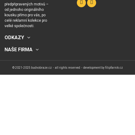
předpřipravených motivů –
od jednoho originálního
kousku přímo pro vás, po
celé reklamní kolekce pro
velké společnosti.
ODKAZY
NAŠE FIRMA
© 2021-2025 budvobraze.cz・all rights reserved・development by
filipfarnik.cz