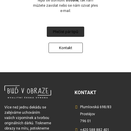
lepší se domluvit
osobně
, tak nám
můžete zavolat nebo se nám ozvat přes
e-mail.
Přečíst pár tipů
Kontakt
KONTAKT
Plumlovská 698/83
Více než jednu dekádu se
zabýváme uchováním
Prostějov
vašich vzpomínek a tvorbou
796 01
originálních dárků. Tiskneme
obrazy na míru, potiskneme
+420 588 882 401