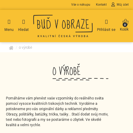
Vše o nákupu
Kontakt
Můj účet
0
Košík
Menu
Hledat
Přihlásit se
domů
o výrobě
O VÝROBĚ
Pomáháme vám přenést vaše vzpomínky do reálného světa
pomocí vysoce kvalitních tiskových technik. Vyrobíme a
potiskneme pro vás originální dárky a reklamní předměty.
Obrazy, polštářky, batůžky, trička, tašky… Stačí dodat svůj motiv,
text nebo fotografii a my se postaráme o zbytek. Ve skvělé
kvalitě a velmi rychle.