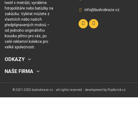
textil v metráži, vyrobíme
fotopolštáře nebo batůžky na
info@budvobraze.cz
zakázku. Vybírat můžete z
vlastních nebo našich
předpřipravených motivů –
od jednoho originálního
kousku přímo pro vás, po
celé reklamní kolekce pro
velké společnosti.
ODKAZY
NAŠE FIRMA
© 2021-2025 budvobraze.cz・all rights reserved・development by
filipfarnik.cz