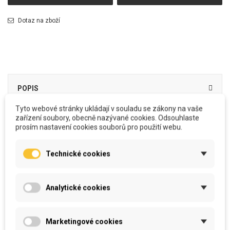
Dotaz na zboží
POPIS
Tyto webové stránky ukládají v souladu se zákony na vaše
zařízení soubory, obecně nazývané cookies. Odsouhlaste
Všechny stahovací batůžky vyrábíme u nás v šicí dílně. A to od stříhání, šití,
prosím nastavení cookies souborů pro použití webu.
potisku až po zabalení a odeslání za vámi.
Batůžek z pevného materiálu vydrží i velmi náročné zacházení
Technické cookies
Lze prát na vysokou teplotu bez ztráty kvality materiálu a barevnosti
Částečně nepromokavý, vhodný i na mokré věci z tréninku/bazénu
Veškeré motivy čerpáme od autorů na www.pixabay.com
Šňůrky dáváme dlouhé s rezervou, sami si pak nastavíte podle
Analytické cookies
potřeby
Kapsy jsou z pevného materiálu s vyšší gramáží a zátěrem
Marketingové cookies