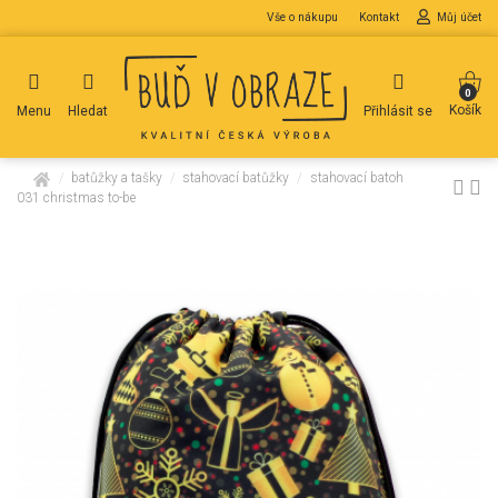
Vše o nákupu
Kontakt
Můj účet
0
Košík
Menu
Hledat
Přihlásit se
domů
batůžky a tašky
stahovací batůžky
stahovací batoh
031 christmas to-be