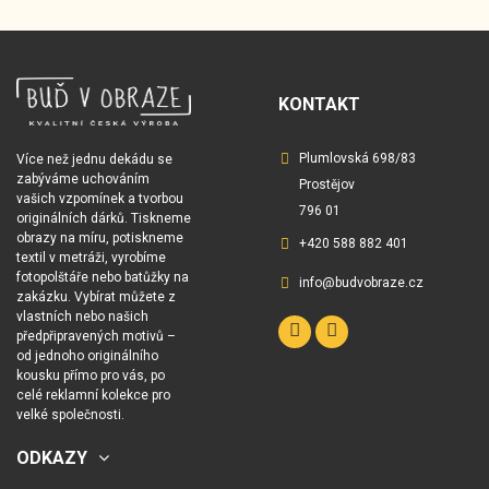
KONTAKT
Plumlovská 698/83
Více než jednu dekádu se
zabýváme uchováním
Prostějov
vašich vzpomínek a tvorbou
796 01
originálních dárků. Tiskneme
obrazy na míru, potiskneme
+420 588 882 401
textil v metráži, vyrobíme
fotopolštáře nebo batůžky na
info@budvobraze.cz
zakázku. Vybírat můžete z
vlastních nebo našich
předpřipravených motivů –
od jednoho originálního
kousku přímo pro vás, po
celé reklamní kolekce pro
velké společnosti.
ODKAZY