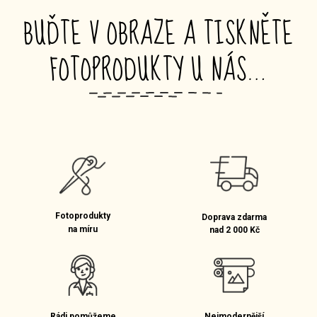
BUĎTE V OBRAZE A TISKNĚTE
FOTOPRODUKTY U NÁS…
_
Fotoprodukty
Doprava zdarma
na míru
nad 2 000 Kč
Rádi pomůžeme
Nejmodernější