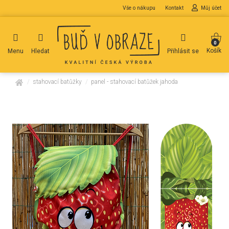
Vše o nákupu
Kontakt
Můj účet
0
Košík
Menu
Hledat
Přihlásit se
domů
stahovací batůžky
panel - stahovací batůžek jahoda