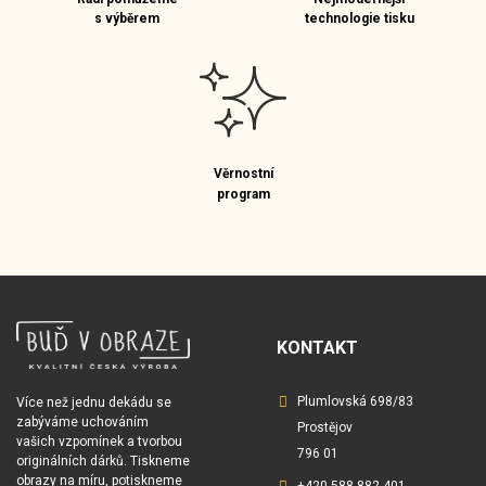
s výběrem
technologie tisku
Věrnostní
program
KONTAKT
Plumlovská 698/83
Více než jednu dekádu se
zabýváme uchováním
Prostějov
vašich vzpomínek a tvorbou
796 01
originálních dárků. Tiskneme
obrazy na míru, potiskneme
+420 588 882 401