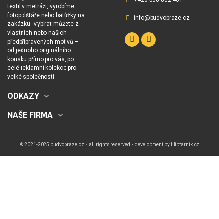
textil v metráži, vyrobíme
fotopolštáře nebo batůžky na
info@budvobraze.cz
zakázku. Vybírat můžete z
vlastních nebo našich
předpřipravených motivů –
od jednoho originálního
kousku přímo pro vás, po
celé reklamní kolekce pro
velké společnosti.
ODKAZY
NAŠE FIRMA
© 2021-2025 budvobraze.cz・all rights reserved・development by
filipfarnik.cz