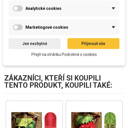
Analytické cookies
DETAILY PRODUKTU
MOŽNOSTI DOPRAVY A PLATBY
Marketingové cookies
RECENZE (0)
Jen nezbytné
Přijmout vše
Přejít na stránku Podrobně o cookies
ZÁKAZNÍCI, KTEŘÍ SI KOUPILI
TENTO PRODUKT, KOUPILI TAKÉ: