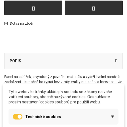
Dotaz na zboží
POPIS
Panel na batůžek je vyrobený z pevného materiálu a vydrží i velmi náročné
zacházení. Je možné ho vyprat bez ztráty kvality materiálu a barevnosti. Je
částečně nepromokavý a deštík vydrží bez větších problémů.
Tyto webové stránky ukládají v souladu se zákony na vaše
Na jeho kompletní výrobu budete ještě potřebovat další drobnosti, které buď
zařízení soubory, obecně nazývané cookies. Odsouhlaste
máte doma, nebo můžete zakoupit doplňkový set, který obsahuje
prosím nastavení cookies souborů pro použití webu.
Výplň na list
- vatelín
Knoflík
- Knoflíčky na připnutí listu jsou voleny náhodně a nemusí být
shodné s fotografií.
Technické cookies
Šňůrka
- 100% PES kulatá šňůrka 3 mm