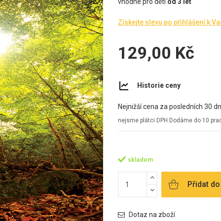
vhodné pro děti
od 3 let
Získejte slevu po přihlášení k V
129,00 Kč
Historie ceny
Nejnižší cena za posledních 30 dn
nejsme plátci DPH
Dodáme do 10 prac
skladem
Přidat do
Dotaz na zboží