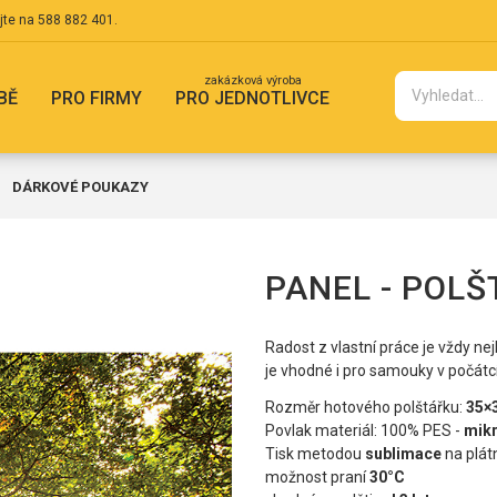
jte na
588 882 401
.
zakázková výroba
BĚ
PRO FIRMY
PRO JEDNOTLIVCE
DÁRKOVÉ POUKAZY
PANEL - POLŠ
Radost z vlastní práce je vždy nej
je vhodné i pro samouky v počátcí
Rozměr hotového polštářku:
35×
Povlak materiál: 100% PES -
mik
Tisk metodou
sublimace
na plát
možnost praní
30°C