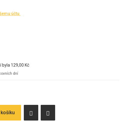
ašemu účtu.
í byla
129,00 Kč
ovních dní
 košíku