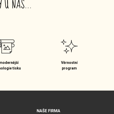
TY U NÁS…
modernější
Věrnostní
nologie tisku
program
NAŠE FIRMA