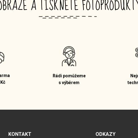
OBRAZE A TISKNĚTE FOTOPRODUK
_
arma
Rádi pomůžeme
Nej
 Kč
s výběrem
tech
KONTAKT
ODKAZY