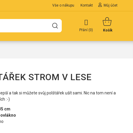
Vše o nákupu
Kontakt
Můj účet
Přání (
0
)
Košík
TÁŘEK STROM V LESE
lepší a tak si můžete svůj polštářek ušít sami. Nic na tom není a
ch :-)
35 cm
rovlákno
no