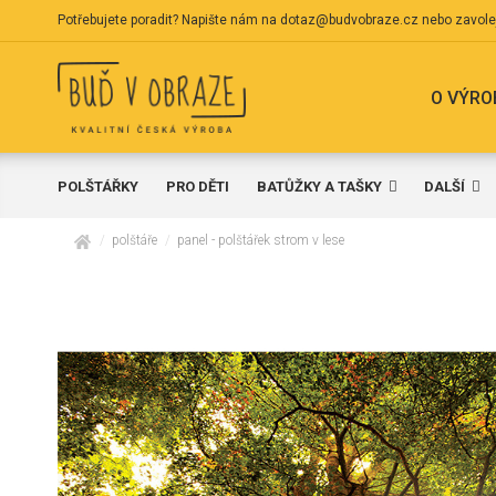
Potřebujete poradit? Napište nám na
dotaz@budvobraze.cz
nebo zavole
O VÝRO
POLŠTÁŘKY
PRO DĚTI
BATŮŽKY A TAŠKY
DALŠÍ
domů
polštáře
panel - polštářek strom v lese