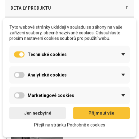
DETAILY PRODUKTU
MOŽNOSTI DOPRAVY A PLATBY
Tyto webové stránky ukládají v souladu se zákony na vaše
zařízení soubory, obecně nazývané cookies. Odsouhlaste
prosím nastavení cookies souborů pro použití webu.
RECENZE (0)
Technické cookies
Analytické cookies
ZÁKAZNÍCI, KTEŘÍ SI KOUPILI
TENTO PRODUKT, KOUPILI TAKÉ:
Marketingové cookies
Jen nezbytné
Přijmout vše
Přejít na stránku Podrobně o cookies