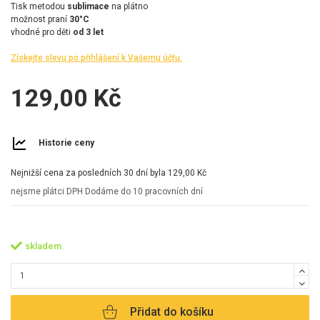
Tisk metodou
sublimace
na plátno
možnost praní
30°C
vhodné pro děti
od 3 let
Získejte slevu po přihlášení k Vašemu účtu.
129,00 Kč
Historie ceny
Nejnižší cena za posledních 30 dní byla
129,00 Kč
nejsme plátci DPH
Dodáme do 10 pracovních dní
skladem
Přidat do košíku