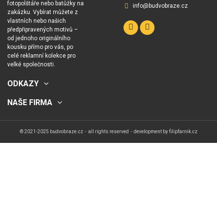
fotopolštáře nebo batůžky na
info@budvobraze.cz
zakázku. Vybírat můžete z
vlastních nebo našich
předpřipravených motivů –
od jednoho originálního
kousku přímo pro vás, po
celé reklamní kolekce pro
velké společnosti.
ODKAZY
NAŠE FIRMA
© 2021-2025 budvobraze.cz・all rights reserved・development by
filipfarnik.cz