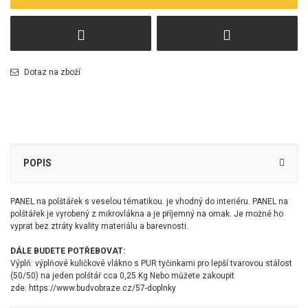
Dotaz na zboží
POPIS
PANEL na polštářek s veselou tématikou. je vhodný do interiéru. PANEL na
polštářek je vyrobený z mikrovlákna a je příjemný na omak. Je možné ho
vyprat bez ztráty kvality materiálu a barevnosti.
DÁLE BUDETE POTŘEBOVAT:
Výplň: výplňové kuličkové vlákno s PUR tyčinkami pro lepší tvarovou stálost
(50/50) na jeden polštář cca 0,25 Kg Nebo můžete zakoupit
zde:
https://www.budvobraze.cz/57-doplnky