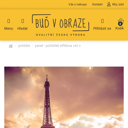
Vše o nákupu
Kontakt
Můj účet
0
Košík
Menu
Hledat
Přihlásit se
domů
polštáře
panel - polštářek eiffelova věž ii