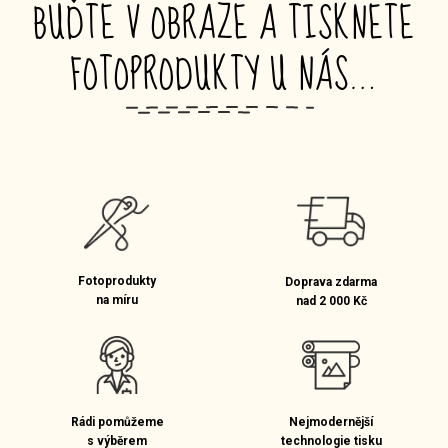
BUĎTE V OBRAZE A TISKNĚTE
FOTOPRODUKTY U NÁS…
_
Fotoprodukty
Doprava zdarma
na míru
nad 2 000 Kč
Rádi pomůžeme
Nejmodernější
s výběrem
technologie tisku