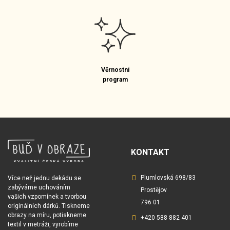
Věrnostní
program
KONTAKT
Plumlovská 698/83
Více než jednu dekádu se
zabýváme uchováním
Prostějov
vašich vzpomínek a tvorbou
796 01
originálních dárků. Tiskneme
obrazy na míru, potiskneme
+420 588 882 401
textil v metráži, vyrobíme