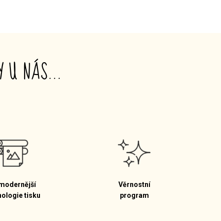
TY U NÁS…
modernější
Věrnostní
nologie tisku
program