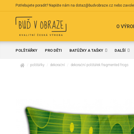
Potřebujete poradit? Napište nám na
dotaz@budvobraze.cz
nebo zavole
O VÝRO
POLŠTÁŘKY
PRO DĚTI
BATŮŽKY A TAŠKY
DALŠÍ
domů
polštářky
dekorační
dekorační polštářek fragmented frogs