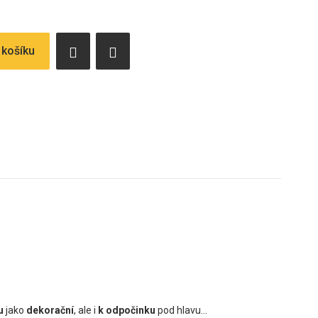
 košíku
u
jako
dekorační
, ale i
k odpočinku
pod hlavu...