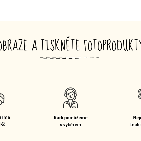
OBRAZE A TISKNĚTE FOTOPRODUK
_
arma
Rádi pomůžeme
Nej
 Kč
s výběrem
tech