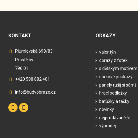
KONTAKT
ODKAZY
Plumlovská 698/83
valentýn
Prostějov
obrazy z fotek
796 01
s dětským motivem
dárkové poukazy
+420 588 882 401
panely (ušij si sám)
info@budvobraze.cz
hrací podložky
batůžky a tašky
novinky
nejprodávanější
výprodej