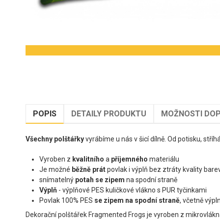
POPIS
DETAILY PRODUKTU
MOŽNOSTI DOP
Všechny polštářky
vyrábíme u nás v šicí dílně. Od potisku, stříh
Vyroben z
kvalitního
a
příjemného
materiálu
Je možné
běžně prát
povlak i výplň bez ztráty kvality bar
snímatelný
potah se zipem
na spodní straně
Výplň
- výplňové PES kuličkové vlákno s PUR tyčinkami
Povlak 100% PES
se zipem na spodní straně
, včetně výpl
Dekorační polštářek Fragmented Frogs je vyroben z mikrovlákna