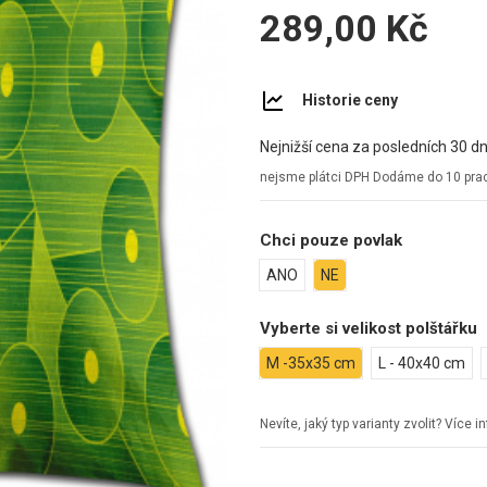
289,00 Kč
Historie ceny
Nejnižší cena za posledních 30 dn
nejsme plátci DPH
Dodáme do 10 prac
Chci pouze povlak
ANO
NE
Vyberte si velikost polštářku
M -35x35 cm
L - 40x40 cm
Nevíte, jaký typ varianty zvolit? Více 