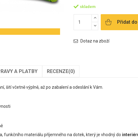
skladem
Přidat do
Dotaz na zboží
RAVY A PLATBY
RECENZE
(0)
ání, šití včetně výplně, až po zabalení a odeslání k Vám.
evnosti
ně
, funkčního materiálu příjemného na dotek, který je vhodný do
interiér