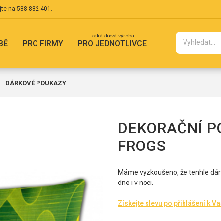
jte na
588 882 401
.
zakázková výroba
BĚ
PRO FIRMY
PRO JEDNOTLIVCE
DÁRKOVÉ POUKAZY
DEKORAČNÍ P
FROGS
Máme vyzkoušeno, že tenhle dárek
dne i v noci.
Získejte slevu po přihlášení k V