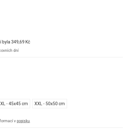
í byla
349,69 Kč
ovních dní
XL - 45x45 cm
XXL - 50x50 cm
informací v
popisku
.