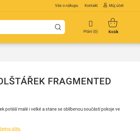
Vše o nákupu
Kontakt
Můj účet
Přání (
0
)
Košík
OLŠTÁŘEK FRAGMENTED
 potěší malé i velké a stane se oblíbenou součástí pokoje ve
ašemu účtu.