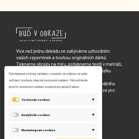
Více než jednu dekádu se zabýváme uchováním
vašich vzpomínek a tvorbou originálních dárků.
Tiskneme obrazy na míru, potiskneme textil v metráži,
vyrobíme fotopolštáře nebo batůžky na zakázku.
Vybírat můžete z vlastních nebo našich
předpřipravených motivů – od jednoho originálního
kousku přímo pro vás, po celé reklamní kolekce pro
velké společnosti.