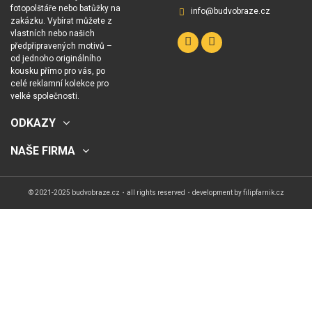
fotopolštáře nebo batůžky na
info@budvobraze.cz
zakázku. Vybírat můžete z
vlastních nebo našich
předpřipravených motivů –
od jednoho originálního
kousku přímo pro vás, po
celé reklamní kolekce pro
velké společnosti.
ODKAZY
NAŠE FIRMA
© 2021-2025 budvobraze.cz・all rights reserved・development by
filipfarnik.cz