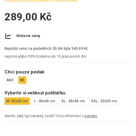
289,00 Kč
Historie ceny
Nejnižší cena za posledních 30 dní byla
349,69 Kč
nejsme plátci DPH
Dodáme do 10 pracovních dní
Chci pouze povlak
ANO
NE
Vyberte si velikost polštářku
M -35x35 cm
L - 40x40 cm
XL - 45x45 cm
XXL - 50x50 cm
Nevíte, jaký typ varianty zvolit? Více informací v
popisku
.