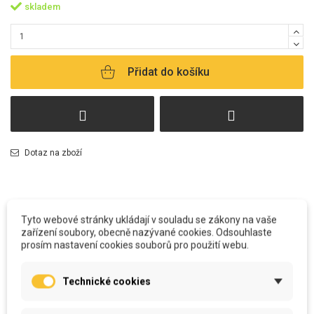
skladem
Přidat do košíku
Dotaz na zboží
Tyto webové stránky ukládají v souladu se zákony na vaše
zařízení soubory, obecně nazývané cookies. Odsouhlaste
prosím nastavení cookies souborů pro použití webu.
POPIS
Technické cookies
Všechny polštářky
vyrábíme u nás v šicí dílně. Od potisku, stříhání, šití
včetně výplně, až po zabalení a odeslání k Vám.