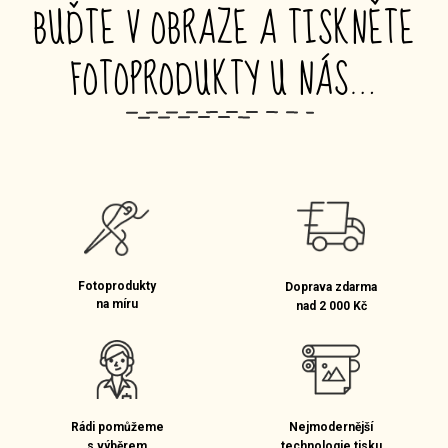
BUĎTE V OBRAZE A TISKNĚTE
FOTOPRODUKTY U NÁS…
_
Fotoprodukty
Doprava zdarma
na míru
nad 2 000 Kč
Rádi pomůžeme
Nejmodernější
s výběrem
technologie tisku