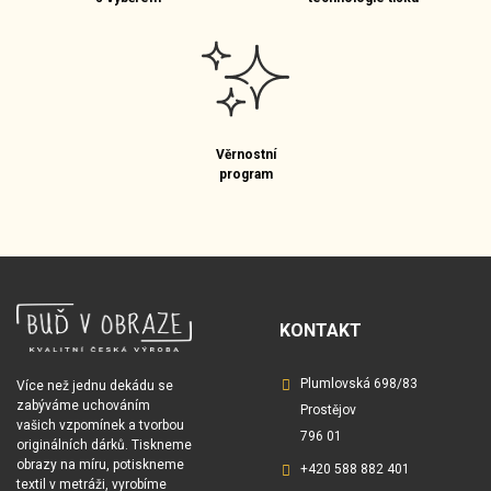
Věrnostní
program
KONTAKT
Plumlovská 698/83
Více než jednu dekádu se
zabýváme uchováním
Prostějov
vašich vzpomínek a tvorbou
796 01
originálních dárků. Tiskneme
obrazy na míru, potiskneme
+420 588 882 401
textil v metráži, vyrobíme