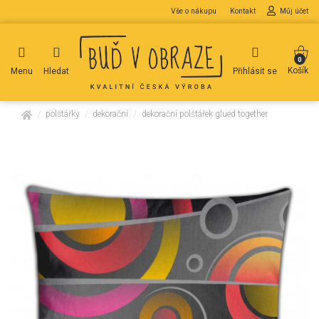
Vše o nákupu
Kontakt
Můj účet
0
Košík
Menu
Hledat
Přihlásit se
domů
polštářky
dekorační
dekorační polštářek glued together