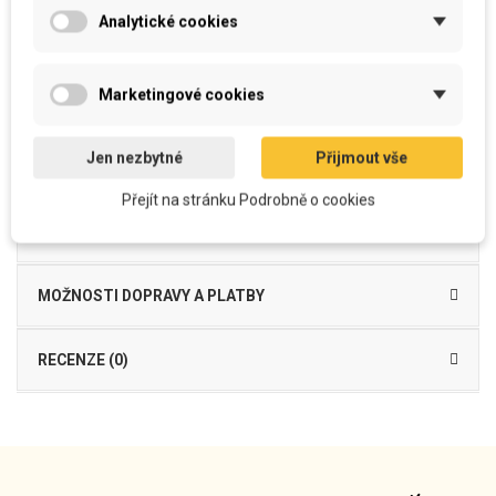
Vyroben z
kvalitního
a
příjemného
materiálu
Analytické cookies
Je možné
běžně prát
povlak i výplň bez ztráty kvality barevnosti
snímatelný
potah se zipem
na spodní straně
Výplň
- výplňové PES kuličkové vlákno s PUR tyčinkami
Povlak 100% PES
se zipem na spodní straně
, včetně výplně
Marketingové cookies
Dekorační polštářek Glued Together je vyroben z mikrovlákna, funkčního
materiálu příjemného na dotek, který je vhodný do
interiéru
jako
dekorační
,
Jen nezbytné
Přijmout vše
ale i
k odpočinku
pod hlavu...
Přejít na stránku Podrobně o cookies
DETAILY PRODUKTU
MOŽNOSTI DOPRAVY A PLATBY
RECENZE (0)