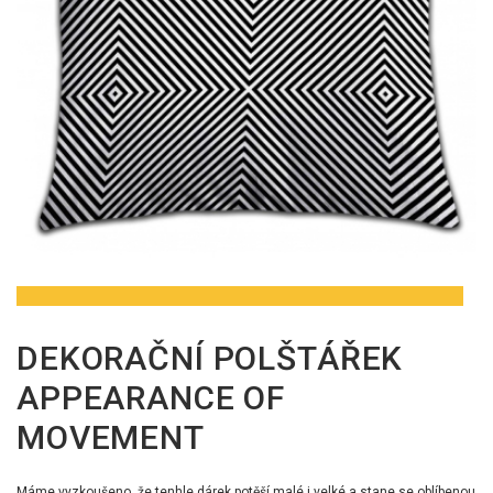
DEKORAČNÍ POLŠTÁŘEK
APPEARANCE OF
MOVEMENT
Máme vyzkoušeno, že tenhle dárek potěší malé i velké a stane se oblíbenou