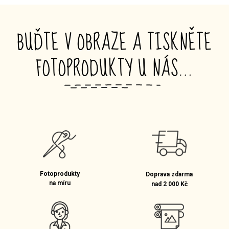
BUĎTE V OBRAZE A TISKNĚTE
FOTOPRODUKTY U NÁS…
_
Fotoprodukty
Doprava zdarma
na míru
nad 2 000 Kč