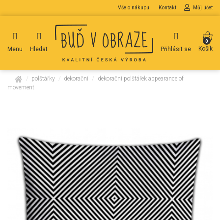
Vše o nákupu
Kontakt
Můj účet
0
Košík
Menu
Hledat
Přihlásit se
domů
polštářky
dekorační
dekorační polštářek appearance of
movement