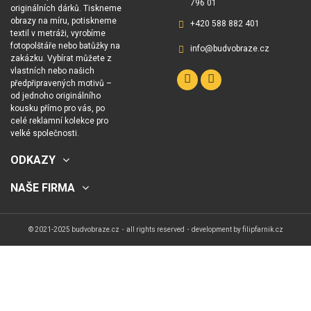
796 01
originálních dárků. Tiskneme
obrazy na míru, potiskneme
+420 588 882 401
textil v metráži, vyrobíme
fotopolštáře nebo batůžky na
info@budvobraze.cz
zakázku. Vybírat můžete z
vlastních nebo našich
předpřipravených motivů –
od jednoho originálního
kousku přímo pro vás, po
celé reklamní kolekce pro
velké společnosti.
ODKAZY
NAŠE FIRMA
© 2021-2025 budvobraze.cz・all rights reserved・development by
filipfarnik.cz