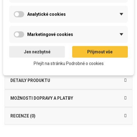
Všechny polštářky
vyrábíme u nás v šicí dílně. Od potisku, stříhání, šití
včetně výplně, až po zabalení a odeslání k Vám.
Analytické cookies
Vyroben z
kvalitního
a
příjemného
materiálu
Je možné
běžně prát
povlak i výplň bez ztráty kvality barevnosti
snímatelný
potah se zipem
na spodní straně
Marketingové cookies
Výplň
- výplňové PES kuličkové vlákno s PUR tyčinkami
Povlak 100% PES
se zipem na spodní straně
, včetně výplně
Dekorační polštářek Appearance of Movement je vyroben z mikrovlákna,
Jen nezbytné
Přijmout vše
funkčního materiálu příjemného na dotek, který je vhodný do
interiéru
jako
dekorační
, ale i
k odpočinku
pod hlavu...
Přejít na stránku Podrobně o cookies
DETAILY PRODUKTU
MOŽNOSTI DOPRAVY A PLATBY
RECENZE (0)