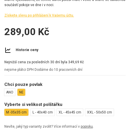
součástí pokoje ve dne i v noci.
Získejte slevu po přihlášení k Vašemu účtu.
289,00 Kč
Historie ceny
Nejnižší cena za posledních 30 dní byla
349,69 Kč
nejsme plátci DPH
Dodáme do 10 pracovních dní
Chci pouze povlak
ANO
NE
Vyberte si velikost polštářku
M -35x35 cm
L - 40x40 cm
XL - 45x45 cm
XXL - 50x50 cm
Nevíte, jaký typ varianty zvolit? Více informací v
popisku
.