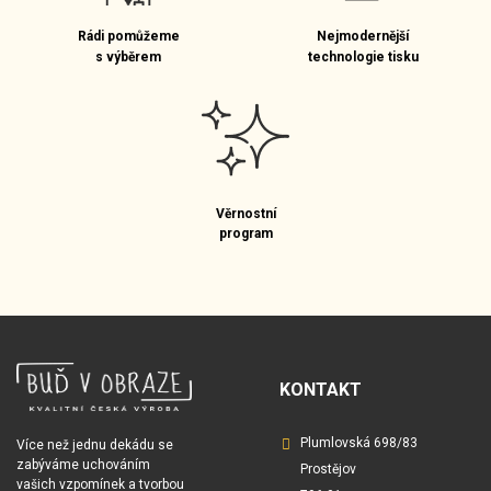
Rádi pomůžeme
Nejmodernější
s výběrem
technologie tisku
Věrnostní
program
KONTAKT
Plumlovská 698/83
Více než jednu dekádu se
zabýváme uchováním
Prostějov
vašich vzpomínek a tvorbou