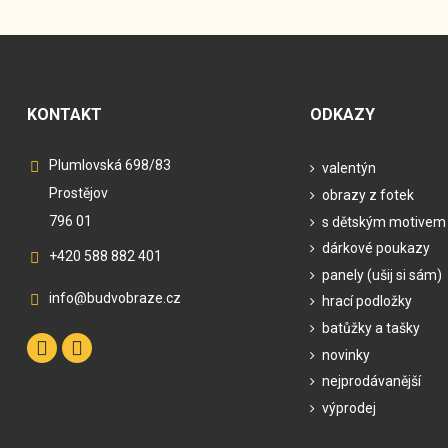
KONTAKT
ODKAZY
Plumlovská 698/83
valentýn
Prostějov
obrazy z fotek
796 01
s dětským motivem
dárkové poukazy
+420 588 882 401
panely (ušij si sám)
info@budvobraze.cz
hrací podložky
batůžky a tašky
novinky
nejprodávanější
výprodej