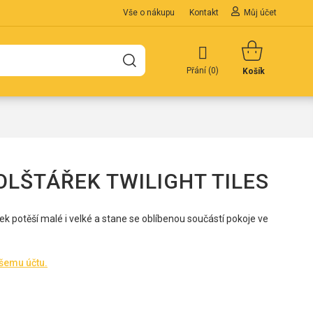
Vše o nákupu
Kontakt
Můj účet
Přání (
0
)
Košík
OLŠTÁŘEK TWILIGHT TILES
 potěší malé i velké a stane se oblíbenou součástí pokoje ve
ašemu účtu.