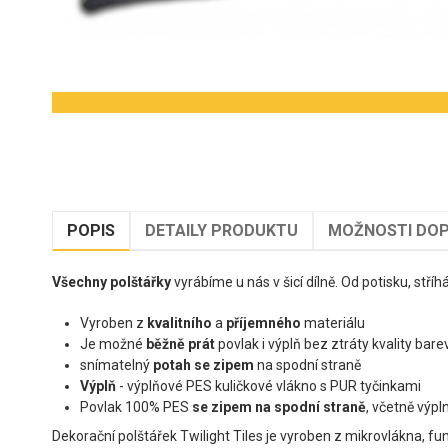
POPIS
DETAILY PRODUKTU
MOŽNOSTI DOP
Všechny polštářky
vyrábíme u nás v šicí dílně. Od potisku, stříh
Vyroben z
kvalitního
a
příjemného
materiálu
Je možné
běžně prát
povlak i výplň bez ztráty kvality bar
snímatelný
potah se zipem
na spodní straně
Výplň
- výplňové PES kuličkové vlákno s PUR tyčinkami
Povlak 100% PES
se zipem na spodní straně
, včetně výpl
Dekorační polštářek Twilight Tiles je vyroben z mikrovlákna, f