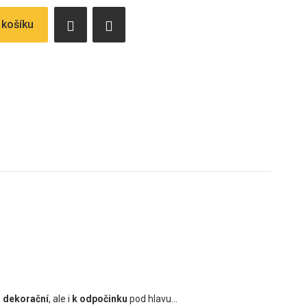
 košíku
o
dekorační
, ale i
k odpočinku
pod hlavu...