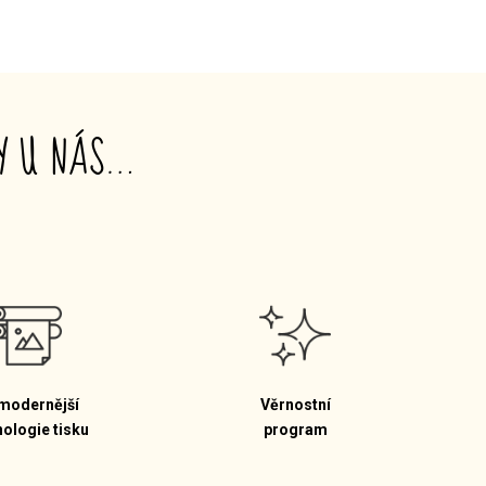
TY U NÁS…
modernější
Věrnostní
nologie tisku
program