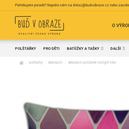
Potřebujete poradit? Napište nám na
dotaz@budvobraze.cz
nebo zavole
O VÝRO
POLŠTÁŘKY
PRO DĚTI
BATŮŽKY A TAŠKY
DALŠÍ
domů
polštářky
dekorační
dekorační polštářek twilight tiles