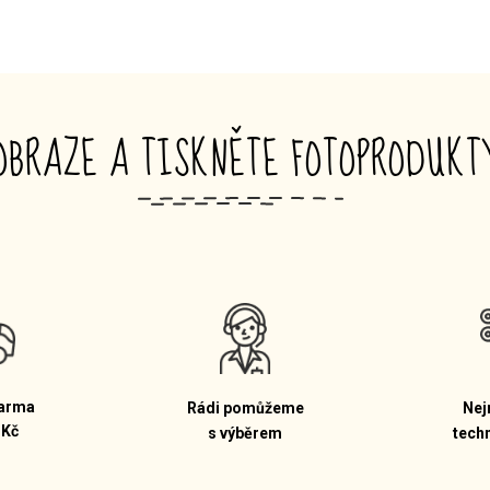
OBRAZE A TISKNĚTE FOTOPRODUK
_
arma
Rádi pomůžeme
Nej
 Kč
s výběrem
tech