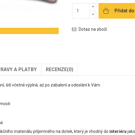
Přidat do
Dotaz na zboží
RAVY A PLATBY
RECENZE
(0)
ání, šití včetně výplně, až po zabalení a odeslání k Vám.
evnosti
ně
unkčního materiálu příjemného na dotek, který je vhodný do
interiéru
jak