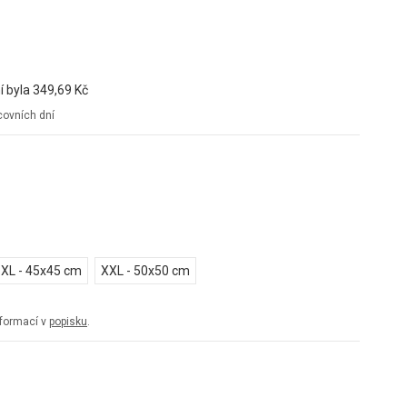
í byla
349,69 Kč
ovních dní
XL - 45x45 cm
XXL - 50x50 cm
informací v
popisku
.