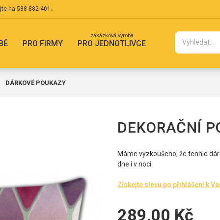
jte na
588 882 401
.
zakázková výroba
BĚ
PRO FIRMY
PRO JEDNOTLIVCE
DÁRKOVÉ POUKAZY
DEKORAČNÍ P
Máme vyzkoušeno, že tenhle dárek
dne i v noci.
Získejte slevu po přihlášení k V
289,00 Kč