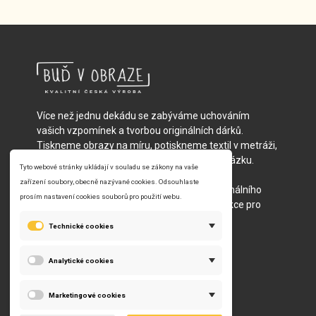
Více než jednu dekádu se zabýváme uchováním
vašich vzpomínek a tvorbou originálních dárků.
Tiskneme obrazy na míru, potiskneme textil v metráži,
vyrobíme fotopolštáře nebo batůžky na zakázku.
Vybírat můžete z vlastních nebo našich
předpřipravených motivů – od jednoho originálního
kousku přímo pro vás, po celé reklamní kolekce pro
velké společnosti.