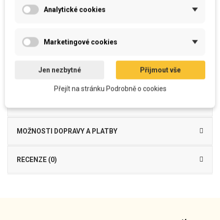
Vyroben z
kvalitního
a
příjemného
materiálu
Analytické cookies
Je možné
běžně prát
povlak i výplň bez ztráty kvality barevnosti
snímatelný
potah se zipem
na spodní straně
Výplň
- výplňové PES kuličkové vlákno s PUR tyčinkami
Povlak 100% PES
se zipem na spodní straně
, včetně výplně
Marketingové cookies
Dekorační polštářek Christmas To-be je vyroben z mikrovlákna, funkčního
materiálu příjemného na dotek, který je vhodný do
interiéru
jako
dekorační
,
Jen nezbytné
Přijmout vše
ale i
k odpočinku
pod hlavu...
Přejít na stránku Podrobně o cookies
DETAILY PRODUKTU
MOŽNOSTI DOPRAVY A PLATBY
RECENZE (0)