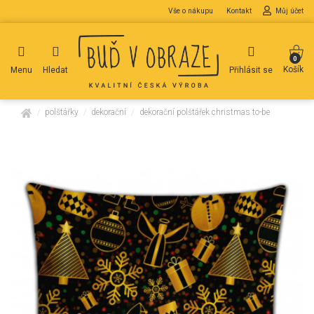
Vše o nákupu
Kontakt
Můj účet
0
Košík
Menu
Hledat
Přihlásit se
domů
polštářky
dekorační
dekorační polštářek christmas to-be