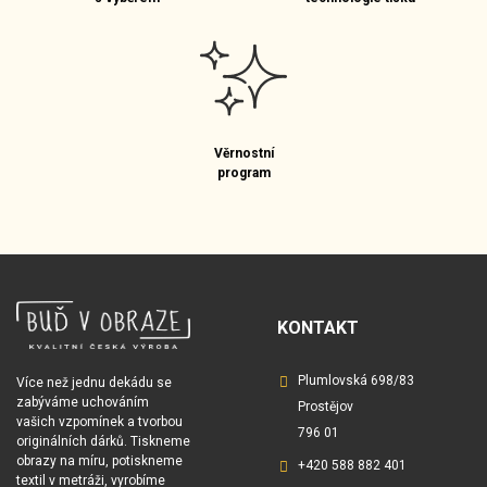
Věrnostní
program
KONTAKT
Plumlovská 698/83
Více než jednu dekádu se
zabýváme uchováním
Prostějov
vašich vzpomínek a tvorbou
796 01
originálních dárků. Tiskneme
obrazy na míru, potiskneme
+420 588 882 401
textil v metráži, vyrobíme