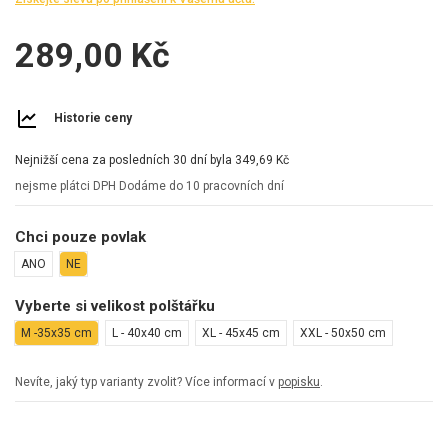
289,00 Kč
Historie ceny
Nejnižší cena za posledních 30 dní byla
349,69 Kč
nejsme plátci DPH
Dodáme do 10 pracovních dní
Chci pouze povlak
ANO
NE
Vyberte si velikost polštářku
M -35x35 cm
L - 40x40 cm
XL - 45x45 cm
XXL - 50x50 cm
Nevíte, jaký typ varianty zvolit? Více informací v
popisku
.