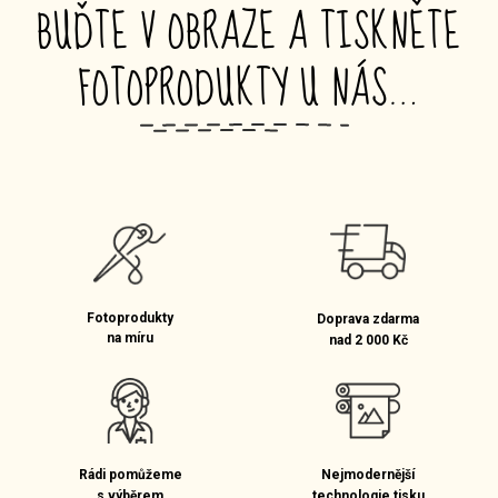
BUĎTE V OBRAZE A TISKNĚTE
FOTOPRODUKTY U NÁS…
_
Fotoprodukty
Doprava zdarma
na míru
nad 2 000 Kč
Rádi pomůžeme
Nejmodernější
s výběrem
technologie tisku