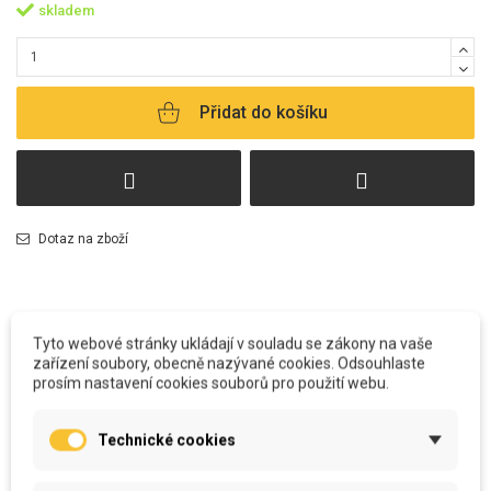
skladem
Přidat do košíku
Dotaz na zboží
Tyto webové stránky ukládají v souladu se zákony na vaše
zařízení soubory, obecně nazývané cookies. Odsouhlaste
prosím nastavení cookies souborů pro použití webu.
POPIS
Technické cookies
Všechny polštářky
vyrábíme u nás v šicí dílně. Od potisku, stříhání, šití
včetně výplně, až po zabalení a odeslání k Vám.