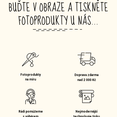
BUĎTE V OBRAZE A TISKNĚTE
FOTOPRODUKTY U NÁS…
_
Fotoprodukty
Doprava zdarma
na míru
nad 2 000 Kč
Rádi pomůžeme
Nejmodernější
s výběrem
technologie tisku