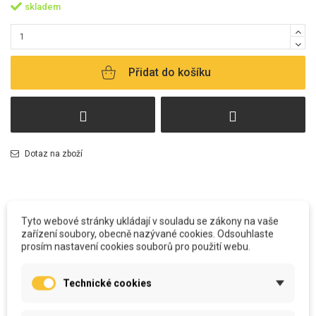
skladem
Přidat do košíku
Dotaz na zboží
Tyto webové stránky ukládají v souladu se zákony na vaše
zařízení soubory, obecně nazývané cookies. Odsouhlaste
prosím nastavení cookies souborů pro použití webu.
POPIS
Technické cookies
Všechny polštářky
vyrábíme u nás v šicí dílně. Od potisku, stříhání, šití
včetně výplně, až po zabalení a odeslání k Vám.