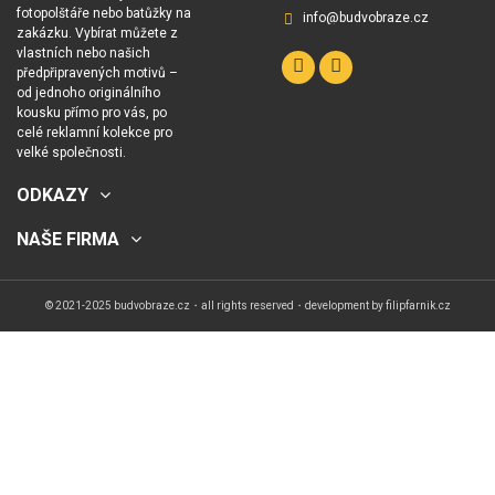
fotopolštáře nebo batůžky na
info@budvobraze.cz
zakázku. Vybírat můžete z
vlastních nebo našich
předpřipravených motivů –
od jednoho originálního
kousku přímo pro vás, po
celé reklamní kolekce pro
velké společnosti.
ODKAZY
NAŠE FIRMA
© 2021-2025 budvobraze.cz・all rights reserved・development by
filipfarnik.cz