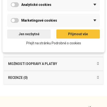
Vyroben z
kvalitního
a
příjemného
materiálu
Analytické cookies
Je možné
běžně prát
povlak i výplň bez ztráty kvality barevnosti
snímatelný
potah se zipem
na spodní straně
Výplň
- výplňové PES kuličkové vlákno s PUR tyčinkami
Povlak 100% PES
se zipem na spodní straně
, včetně výplně
Marketingové cookies
Dekorační polštářek forget-me-not je vyroben z mikrovlákna, funkčního
materiálu příjemného na dotek, který je vhodný do
interiéru
jako
dekorační
,
Jen nezbytné
Přijmout vše
ale i
k odpočinku
pod hlavu...
Přejít na stránku Podrobně o cookies
DETAILY PRODUKTU
MOŽNOSTI DOPRAVY A PLATBY
RECENZE (0)