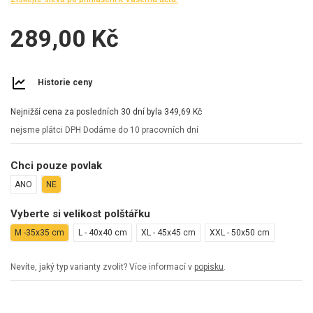
289,00 Kč
Historie ceny
Nejnižší cena za posledních 30 dní byla
349,69 Kč
nejsme plátci DPH
Dodáme do 10 pracovních dní
Chci pouze povlak
ANO
NE
Vyberte si velikost polštářku
M -35x35 cm
L - 40x40 cm
XL - 45x45 cm
XXL - 50x50 cm
Nevíte, jaký typ varianty zvolit? Více informací v
popisku
.