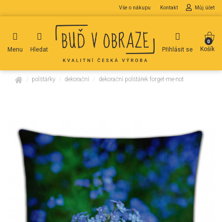
Vše o nákupu
Kontakt
Můj účet
0
Košík
Menu
Hledat
Přihlásit se
domů
polštářky
dekorační
dekorační polštářek forget-me-not