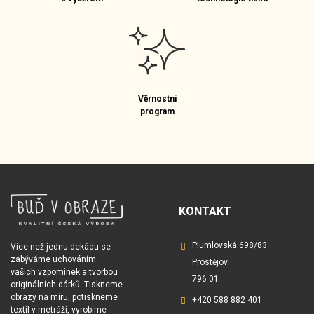
Věrnostní
program
KONTAKT
Plumlovská 698/83
Více než jednu dekádu se
zabýváme uchováním
Prostějov
vašich vzpomínek a tvorbou
796 01
originálních dárků. Tiskneme
obrazy na míru, potiskneme
+420 588 882 401
textil v metráži, vyrobíme