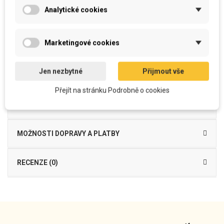
Vyroben z
kvalitního
a
příjemného
materiálu
Analytické cookies
Je možné
běžně prát
povlak i výplň bez ztráty kvality barevnosti
snímatelný
potah se zipem
na spodní straně
Výplň
- výplňové PES kuličkové vlákno s PUR tyčinkami
Povlak 100% PES
se zipem na spodní straně
, včetně výplně
Marketingové cookies
Dekorační polštářek Blossom of Dusk je vyroben z mikrovlákna, funkčního
materiálu příjemného na dotek, který je vhodný do
interiéru
jako
dekorační
,
Jen nezbytné
Přijmout vše
ale i
k odpočinku
pod hlavu...
Přejít na stránku Podrobně o cookies
DETAILY PRODUKTU
MOŽNOSTI DOPRAVY A PLATBY
RECENZE (0)