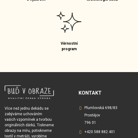
Věrnostní
program
KONTAKT
Plumlovská 698/83
Více než jednu dekádu se
zabýváme uchováním
Prostějov
vašich vzpomínek a tvorbou
796 01
originálních dárků. Tiskneme
obrazy na míru, potiskneme
+420 588 882 401
textil v metráži, vyrobíme