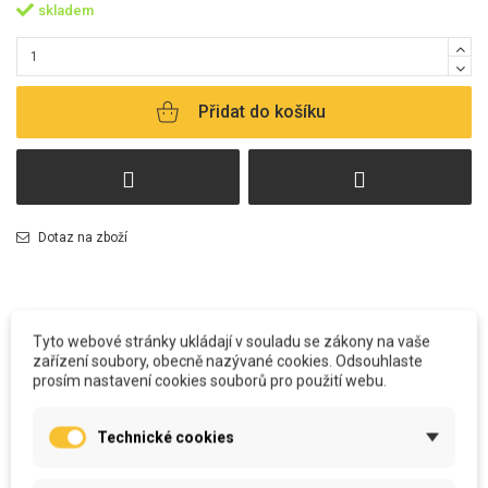
skladem
Přidat do košíku
Dotaz na zboží
Tyto webové stránky ukládají v souladu se zákony na vaše
zařízení soubory, obecně nazývané cookies. Odsouhlaste
prosím nastavení cookies souborů pro použití webu.
POPIS
Technické cookies
Všechny polštářky
vyrábíme u nás v šicí dílně. Od potisku, stříhání, šití
včetně výplně, až po zabalení a odeslání k Vám.