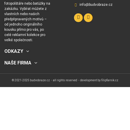
fotopolštáře nebo batůžky na
info@budvobraze.cz
zakázku. Vybírat můžete z
vlastních nebo našich
předpřipravených motivů –
od jednoho originálního
kousku přímo pro vás, po
celé reklamní kolekce pro
velké společnosti.
ODKAZY
NAŠE FIRMA
© 2021-2025 budvobraze.cz・all rights reserved・development by
filipfarnik.cz