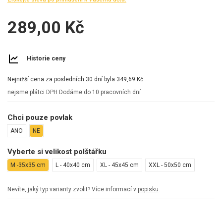
289,00 Kč
Historie ceny
Nejnižší cena za posledních 30 dní byla
349,69 Kč
nejsme plátci DPH
Dodáme do 10 pracovních dní
Chci pouze povlak
ANO
NE
Vyberte si velikost polštářku
M -35x35 cm
L - 40x40 cm
XL - 45x45 cm
XXL - 50x50 cm
Nevíte, jaký typ varianty zvolit? Více informací v
popisku
.