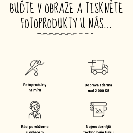
BUĎTE V OBRAZE A TISKNĚTE
FOTOPRODUKTY U NÁS…
_
Fotoprodukty
Doprava zdarma
na míru
nad 2 000 Kč
Rádi pomůžeme
Nejmodernější
s výběrem
technologie tisku