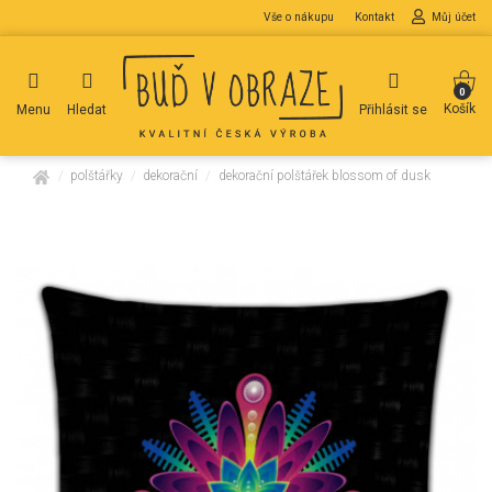
Vše o nákupu
Kontakt
Můj účet
0
Košík
Menu
Hledat
Přihlásit se
domů
polštářky
dekorační
dekorační polštářek blossom of dusk