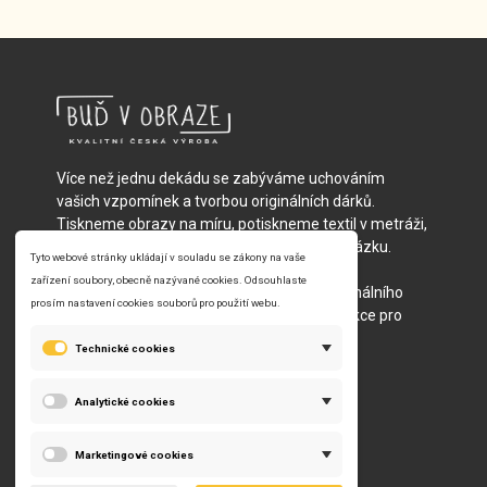
Více než jednu dekádu se zabýváme uchováním
vašich vzpomínek a tvorbou originálních dárků.
Tiskneme obrazy na míru, potiskneme textil v metráži,
vyrobíme fotopolštáře nebo batůžky na zakázku.
Vybírat můžete z vlastních nebo našich
předpřipravených motivů – od jednoho originálního
kousku přímo pro vás, po celé reklamní kolekce pro
velké společnosti.