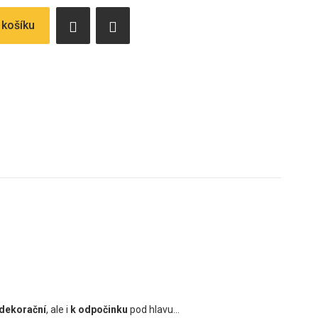
 košíku
dekorační
, ale i
k odpočinku
pod hlavu...