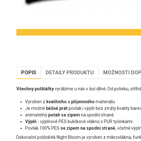
POPIS
DETAILY PRODUKTU
MOŽNOSTI DOP
Všechny polštářky
vyrábíme u nás v šicí dílně. Od potisku, stříh
Vyroben z
kvalitního
a
příjemného
materiálu
Je možné
běžně prát
povlak i výplň bez ztráty kvality bar
snímatelný
potah se zipem
na spodní straně
Výplň
- výplňové PES kuličkové vlákno s PUR tyčinkami
Povlak 100% PES
se zipem na spodní straně
, včetně výpl
Dekorační polštářek Night Bloom je vyroben z mikrovlákna, fun