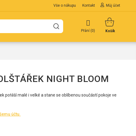
Vše o nákupu
Kontakt
Můj účet
Přání (
0
)
Košík
OLŠTÁŘEK NIGHT BLOOM
 potěší malé i velké a stane se oblíbenou součástí pokoje ve
ašemu účtu.