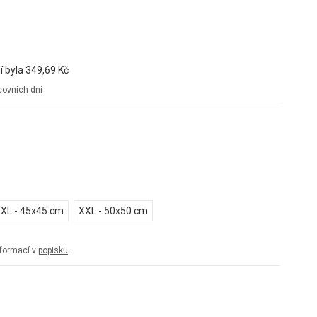
í byla
349,69 Kč
ovních dní
XL - 45x45 cm
XXL - 50x50 cm
informací v
popisku
.