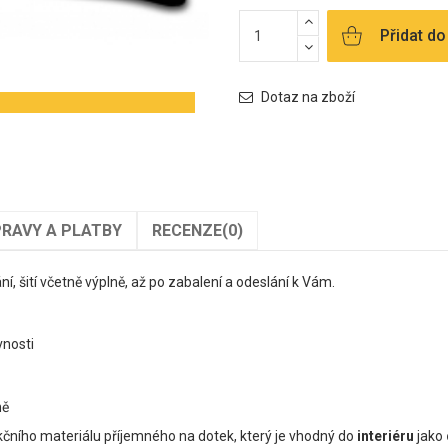
Přidat do
Dotaz na zboží
RAVY A PLATBY
RECENZE
(0)
ání, šití včetně výplně, až po zabalení a odeslání k Vám.
evnosti
ně
kčního materiálu příjemného na dotek, který je vhodný do
interiéru
jako