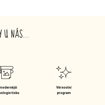
TY U NÁS…
modernější
Věrnostní
nologie tisku
program