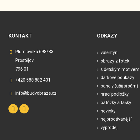
KONTAKT
ODKAZY
Plumlovská 698/83
valentýn
Prostějov
obrazy z fotek
796 01
s dětským motivem
dárkové poukazy
+420 588 882 401
panely (ušij si sám)
info@budvobraze.cz
hrací podložky
batůžky a tašky
novinky
nejprodávanější
výprodej