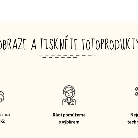
OBRAZE A TISKNĚTE FOTOPRODUK
_
arma
Rádi pomůžeme
Nej
 Kč
s výběrem
tech