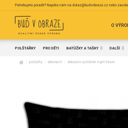
Potřebujete poradit? Napište nám na
dotaz@budvobraze.cz
nebo zavole
O VÝRO
POLŠTÁŘKY
PRO DĚTI
BATŮŽKY A TAŠKY
DALŠÍ
domů
polštářky
dekorační
dekorační polštářek night bloom