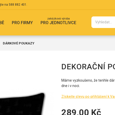
jte na
588 882 401
.
zakázková výroba
BĚ
PRO FIRMY
PRO JEDNOTLIVCE
DÁRKOVÉ POUKAZY
DEKORAČNÍ P
Máme vyzkoušeno, že tenhle dárek
dne i v noci.
Získejte slevu po přihlášení k V
289,00 Kč