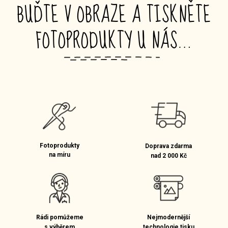
BUĎTE V OBRAZE A TISKNĚTE
FOTOPRODUKTY U NÁS…
_
Fotoprodukty
Doprava zdarma
na míru
nad 2 000 Kč
Rádi pomůžeme
Nejmodernější
s výběrem
technologie tisku