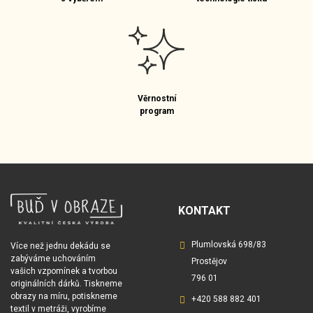
Věrnostní
program
KONTAKT
Plumlovská 698/83
Více než jednu dekádu se
zabýváme uchováním
Prostějov
vašich vzpomínek a tvorbou
796 01
originálních dárků. Tiskneme
obrazy na míru, potiskneme
+420 588 882 401
textil v metráži, vyrobíme