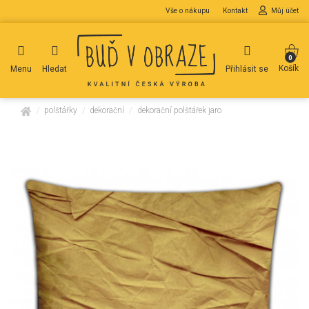
Vše o nákupu
Kontakt
Můj účet
0
Košík
Menu
Hledat
Přihlásit se
domů
polštářky
dekorační
dekorační polštářek jaro