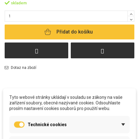
skladem
Přidat do košíku
Dotaz na zboží
Tyto webové stránky ukládají v souladu se zákony na vaše
zařízení soubory, obecně nazývané cookies. Odsouhlaste
prosím nastavení cookies souborů pro použití webu.
POPIS
Technické cookies
Všechny polštářky
vyrábíme u nás v šicí dílně. Od potisku, stříhání, šití
včetně výplně, až po zabalení a odeslání k Vám.