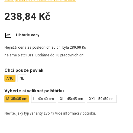
238,84 Kč
Historie ceny
Nejnižší cena za posledních 30 dní byla
289,00 Kč
nejsme plátci DPH
Dodáme do 10 pracovních dní
Chci pouze povlak
ANO
NE
Vyberte si velikost polštářku
M -35x35 cm
L - 40x40 cm
XL - 45x45 cm
XXL - 50x50 cm
Nevíte, jaký typ varianty zvolit? Více informací v
popisku
.