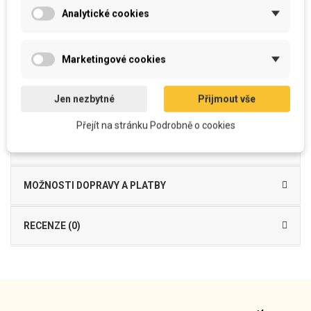
Vyroben z
kvalitního
a
příjemného
materiálu
Analytické cookies
Je možné
běžně prát
povlak i výplň bez ztráty kvality barevnosti
snímatelný
potah se zipem
na spodní straně
Výplň
- výplňové PES kuličkové vlákno s PUR tyčinkami
Povlak 100% PES
se zipem na spodní straně
, včetně výplně
Marketingové cookies
Dekorační polštářek EIFFELOVA VĚŽ je vyroben z mikrovlákna, funkčního
materiálu příjemného na dotek, který je vhodný do
interiéru
jako
dekorační
,
Jen nezbytné
Přijmout vše
ale i
k odpočinku
pod hlavu...
Přejít na stránku Podrobně o cookies
DETAILY PRODUKTU
MOŽNOSTI DOPRAVY A PLATBY
RECENZE (0)