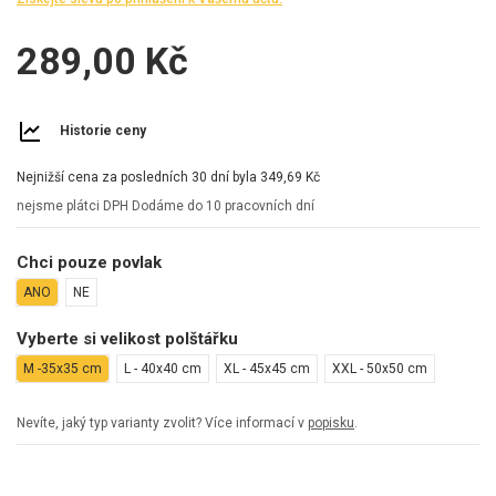
289,00 Kč
Historie ceny
Nejnižší cena za posledních 30 dní byla
349,69 Kč
nejsme plátci DPH
Dodáme do 10 pracovních dní
Chci pouze povlak
ANO
NE
Vyberte si velikost polštářku
M -35x35 cm
L - 40x40 cm
XL - 45x45 cm
XXL - 50x50 cm
Nevíte, jaký typ varianty zvolit? Více informací v
popisku
.