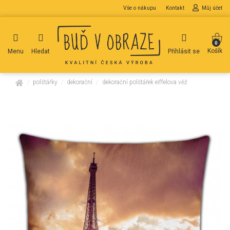
Vše o nákupu
Kontakt
Můj účet
0
Košík
Menu
Hledat
Přihlásit se
domů
polštářky
dekorační
dekorační polštářek eiffelova věž