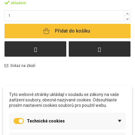
skladem
Přidat do košíku
Dotaz na zboží
Tyto webové stránky ukládají v souladu se zákony na vaše
zařízení soubory, obecně nazývané cookies. Odsouhlaste
prosím nastavení cookies souborů pro použití webu.
POPIS
Technické cookies
Všechny polštářky
vyrábíme u nás v šicí dílně. Od potisku, stříhání, šití
včetně výplně, až po zabalení a odeslání k Vám.