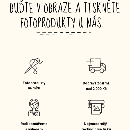
BUĎTE V OBRAZE A TISKNĚTE
FOTOPRODUKTY U NÁS…
_
Fotoprodukty
Doprava zdarma
na míru
nad 2 000 Kč
Rádi pomůžeme
Nejmodernější
s výběrem
technologie tisku