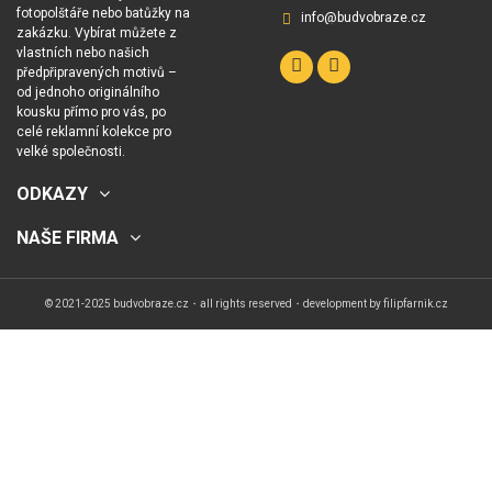
fotopolštáře nebo batůžky na
info@budvobraze.cz
zakázku. Vybírat můžete z
vlastních nebo našich
předpřipravených motivů –
od jednoho originálního
kousku přímo pro vás, po
celé reklamní kolekce pro
velké společnosti.
ODKAZY
NAŠE FIRMA
© 2021-2025 budvobraze.cz・all rights reserved・development by
filipfarnik.cz