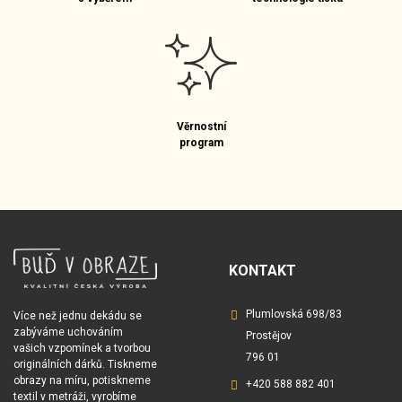
Věrnostní
program
KONTAKT
Plumlovská 698/83
Více než jednu dekádu se
zabýváme uchováním
Prostějov
vašich vzpomínek a tvorbou
796 01
originálních dárků. Tiskneme
obrazy na míru, potiskneme
+420 588 882 401
textil v metráži, vyrobíme