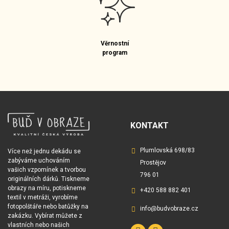
Věrnostní
program
KONTAKT
Plumlovská 698/83
Více než jednu dekádu se
zabýváme uchováním
Prostějov
vašich vzpomínek a tvorbou
796 01
originálních dárků. Tiskneme
obrazy na míru, potiskneme
+420 588 882 401
textil v metráži, vyrobíme
fotopolštáře nebo batůžky na
info@budvobraze.cz
zakázku. Vybírat můžete z
vlastních nebo našich