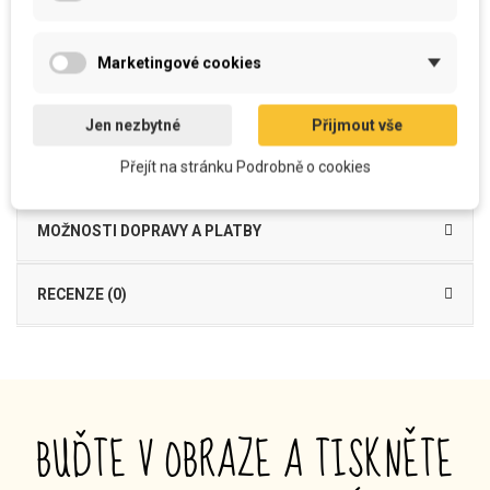
kapsou. Všité boky zvětšují objem tašky ale pořád je perfektně skladná a
můžete ji mít díky tomu vždy u sebe. Po nákupu můžete do vnitřní kapsy
schovat peněženku, mobil, účtenky....
Marketingové cookies
Tašky jsou velmi pevné a kvalitně ušité v naší šicí dílně a víme z vlastních
zkušeností, že vydrží několik let.
Jen nezbytné
Přijmout vše
Přejít na stránku Podrobně o cookies
DETAILY PRODUKTU
MOŽNOSTI DOPRAVY A PLATBY
RECENZE (0)
BUĎTE V OBRAZE A TISKNĚTE