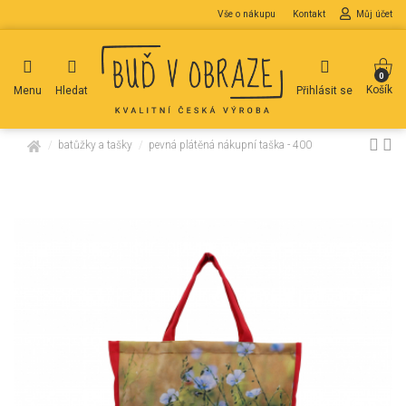
Vše o nákupu
Kontakt
Můj účet
0
Košík
Menu
Hledat
Přihlásit se
domů
batůžky a tašky
pevná plátěná nákupní taška - 400