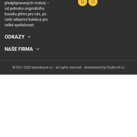
předpřipravených motivů –
od jednoho originálního
kousku přímo pro vás, po
celé reklamní kolekce pro
velké společnosti.
ODKAZY
NAŠE FIRMA
© 2021-2025 budvobraze.cz・all rights reserved・development by
filipfarnik.cz