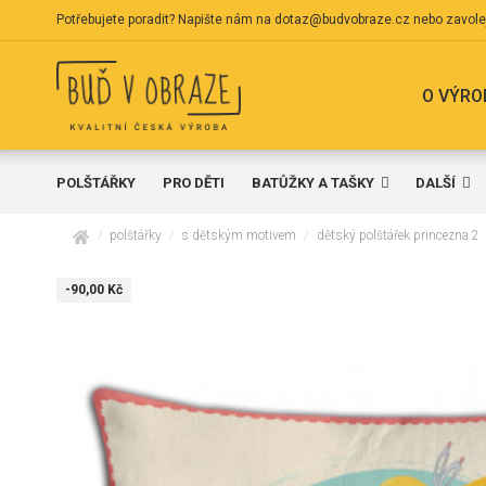
Potřebujete poradit? Napište nám na
dotaz@budvobraze.cz
nebo zavole
O VÝRO
POLŠTÁŘKY
PRO DĚTI
BATŮŽKY A TAŠKY
DALŠÍ
domů
polštářky
s dětským motivem
dětský polštářek princezna 2
-90,00 Kč