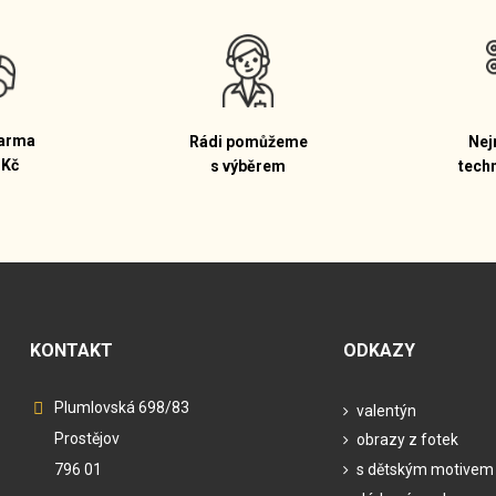
arma
Rádi pomůžeme
Nej
 Kč
s výběrem
tech
KONTAKT
ODKAZY
Plumlovská 698/83
valentýn
Prostějov
obrazy z fotek
796 01
s dětským motivem