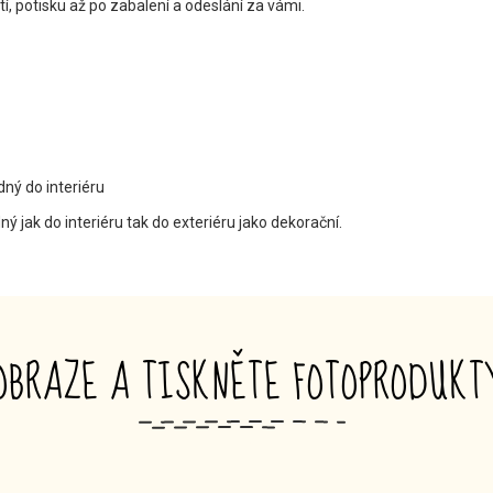
ití, potisku až po zabalení a odeslání za vámi.
dný do interiéru
ný jak do interiéru tak do exteriéru jako dekorační.
OBRAZE A TISKNĚTE FOTOPRODUK
_