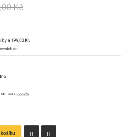
,00 Kč
í byla
199,00 Kč
ovních dní
átno
informací v
popisku
.
 košíku