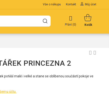
Vše o nákupu
Kontakt
Můj účet
Přání (
0
)
Košík
TÁŘEK PRINCEZNA 2
 potěší malé i velké a stane se oblíbenou součástí pokoje ve
ašemu účtu.