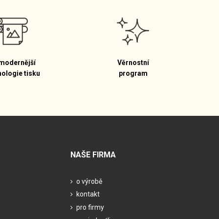
modernější
Věrnostní
nologie tisku
program
NAŠE FIRMA
o výrobě
kontakt
pro firmy