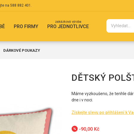
jte na
588 882 401
.
zakázková výroba
BĚ
PRO FIRMY
PRO JEDNOTLIVCE
DÁRKOVÉ POUKAZY
DĚTSKÝ POLŠ
Máme vyzkoušeno, že tenhle dárek
dne i v noci.
Získejte slevu po přihlášení k V
-90,00 Kč