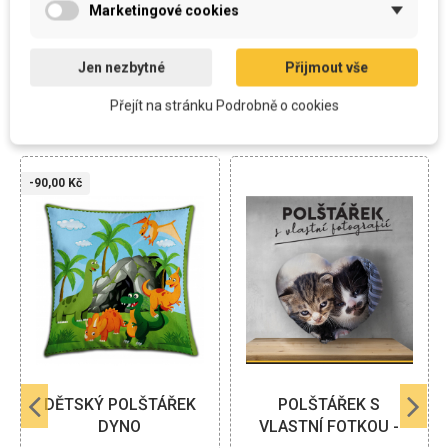
Marketingové cookies
Jen nezbytné
Přijmout vše
ZÁKAZNÍCI, KTEŘÍ SI KOUPILI
TENTO PRODUKT, KOUPILI TAKÉ:
Přejít na stránku Podrobně o cookies
-90,00 Kč
DĚTSKÝ POLŠTÁŘEK
POLŠTÁŘEK S
DYNO
VLASTNÍ FOTKOU -