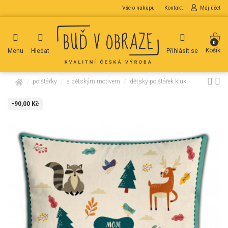
Vše o nákupu
Kontakt
Můj účet
0
Košík
Menu
Hledat
Přihlásit se
domů
polštářky
s dětským motivem
dětský polštářek kluk
-90,00 Kč