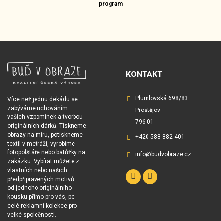
program
KONTAKT
Plumlovská 698/83
Více než jednu dekádu se
zabýváme uchováním
Prostějov
vašich vzpomínek a tvorbou
796 01
originálních dárků. Tiskneme
obrazy na míru, potiskneme
+420 588 882 401
textil v metráži, vyrobíme
fotopolštáře nebo batůžky na
info@budvobraze.cz
zakázku. Vybírat můžete z
vlastních nebo našich
předpřipravených motivů –
od jednoho originálního
kousku přímo pro vás, po
celé reklamní kolekce pro
velké společnosti.