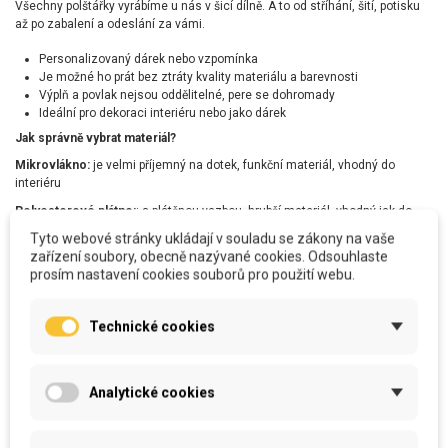
Všechny polštářky vyrábíme u nás v šicí dílně. A to od stříhání, šití, potisku
až po zabalení a odeslání za vámi.
Personalizovaný dárek nebo vzpomínka
Je možné ho prát bez ztráty kvality materiálu a barevnosti
Výplň a povlak nejsou oddělitelné, pere se dohromady
Ideální pro dekoraci interiéru nebo jako dárek
Jak správně vybrat materiál?
Mikrovlákno:
je velmi příjemný na dotek, funkční materiál, vhodný do
interiéru
Polyesterové plátno:
: s plátěnou vazbou, hrubší materiál, vhodný jak do
interiéru tak do exteriéru jako dekorační.
Tyto webové stránky ukládají v souladu se zákony na vaše
zařízení soubory, obecně nazývané cookies. Odsouhlaste
prosím nastavení cookies souborů pro použití webu.
DETAILY PRODUKTU
Technické cookies
MOŽNOSTI DOPRAVY A PLATBY
Analytické cookies
RECENZE (0)