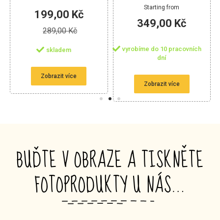
SRDCE 42X35 CM -
Starting from
OBOUSTRANNÝ
199,00 Kč
349,00 Kč
289,00 Kč
vyrobíme do 10 pracovních
skladem
dní
Zobrazit více
Zobrazit více
BUĎTE V OBRAZE A TISKNĚTE
FOTOPRODUKTY U NÁS…
_