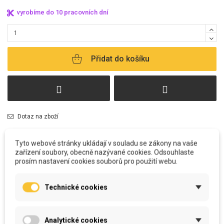
vyrobíme do 10 pracovních dní
Přidat do košíku
Dotaz na zboží
Tyto webové stránky ukládají v souladu se zákony na vaše
zařízení soubory, obecně nazývané cookies. Odsouhlaste
prosím nastavení cookies souborů pro použití webu.
POPIS
Technické cookies
Jestliže máte rádi umění a hledáte moderní obrazy a dekorace na zeď do
své domácnosti, pak jste na správném místě! Nabízíme kvalitní reprodukce
Analytické cookies