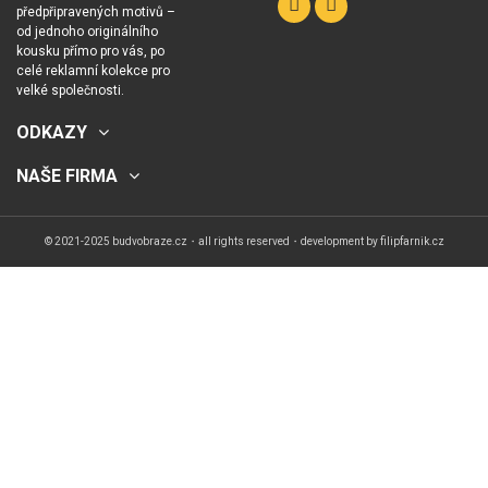
předpřipravených motivů –
od jednoho originálního
kousku přímo pro vás, po
celé reklamní kolekce pro
velké společnosti.
ODKAZY
NAŠE FIRMA
© 2021-2025 budvobraze.cz・all rights reserved・development by
filipfarnik.cz