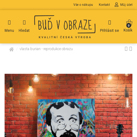
Vše o nákupu
Kontakt
Můj účet
0
Košík
Menu
Hledat
Přihlásit se
domů
vlasta burian - reprodukce obrazu