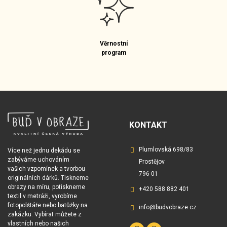
Věrnostní
program
KONTAKT
Plumlovská 698/83
Více než jednu dekádu se
zabýváme uchováním
Prostějov
vašich vzpomínek a tvorbou
796 01
originálních dárků. Tiskneme
obrazy na míru, potiskneme
+420 588 882 401
textil v metráži, vyrobíme
fotopolštáře nebo batůžky na
info@budvobraze.cz
zakázku. Vybírat můžete z
vlastních nebo našich