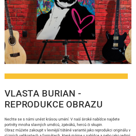
VLASTA BURIAN -
REPRODUKCE OBRAZU
Nechte se s námi unést krásou umění. V naší široké nabídce najdete
portréty mnoha slavných umělců, zpěváků, herců či skupin.
Obraz můžete zakoupit v levnější tištěné variantě jako reprodukci originálu v
různých velikostech a formátech, které máme v nabídce a nebo jako jediný,