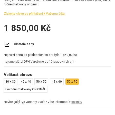
ručně malovaný originál.
Získejte slevu po přihlášení k Vašemu účtu.
1 850,00 Kč
Historie ceny
Nejnižší cena za posledních 30 dní byla
1 850,00 Kč
nejsme plátci DPH
Vyrobíme do 10 pracovních dní
Velikost obrazu
30 x 30
40 x 40
50 x 50
45 x 60
50 x 70
Původní malovaný ORIGINÁL
Nevíte, jaký typ varianty zvolit? Více informací v
popisku
.