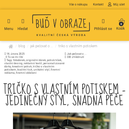
Vše o nákupu
Kontakt
Můj účet
0
Košík
Menu
Hledat
Přihlásit se
domů
blog
jak pečovat o ...
triko s vlastním potiskem
18, února 2025
Jak pečovat o ...
0
To se mi líbí
330 zhlédnutí
Tagy: fotodárek, originální dárek, potisk tiček,
vlastní desing, reklamní textil, personalizované
dárky, kreativní potisk, tričko s vlastním
potiskem, kvalitní tisk, unikátní styl, firemní
reklama, firemní oblečení
TRIČKO S VLASTNÍM POTISKEM –
JEDINEČNÝ STYL, SNADNÁ PÉČE