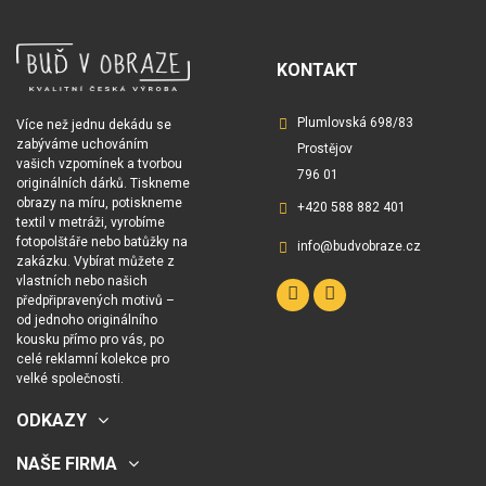
KONTAKT
Plumlovská 698/83
Více než jednu dekádu se
zabýváme uchováním
Prostějov
vašich vzpomínek a tvorbou
796 01
originálních dárků. Tiskneme
obrazy na míru, potiskneme
+420 588 882 401
textil v metráži, vyrobíme
fotopolštáře nebo batůžky na
info@budvobraze.cz
zakázku. Vybírat můžete z
vlastních nebo našich
předpřipravených motivů –
od jednoho originálního
kousku přímo pro vás, po
celé reklamní kolekce pro
velké společnosti.
ODKAZY
NAŠE FIRMA