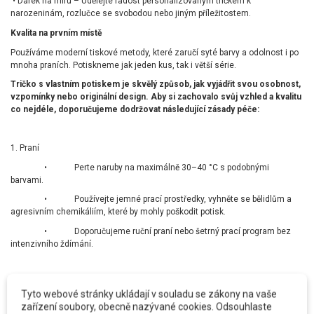
•
Dárek na míru – Udělejte radost personalizovaným tričkem k
narozeninám, rozlučce se svobodou nebo jiným příležitostem.
Kvalita na prvním místě
Používáme moderní tiskové metody, které zaručí syté barvy a odolnost i po
mnoha praních. Potiskneme jak jeden kus, tak i větší série.
Tričko s vlastním potiskem je skvělý způsob, jak vyjádřit svou osobnost,
vzpomínky nebo originální design. Aby si zachovalo svůj vzhled a kvalitu
co nejdéle, doporučujeme dodržovat následující zásady péče:
1. Praní
•
Perte naruby na maximálně 30–40 °C s podobnými
barvami.
•
Používejte jemné prací prostředky, vyhněte se bělidlům a
agresivním chemikáliím, které by mohly poškodit potisk.
•
Doporučujeme ruční praní nebo šetrný prací program bez
intenzivního ždímání.
2. Sušení
Tyto webové stránky ukládají v souladu se zákony na vaše
•
Nesušte v sušičce, vysoké teploty mohou způsobit
zařízení soubory, obecně nazývané cookies. Odsouhlaste