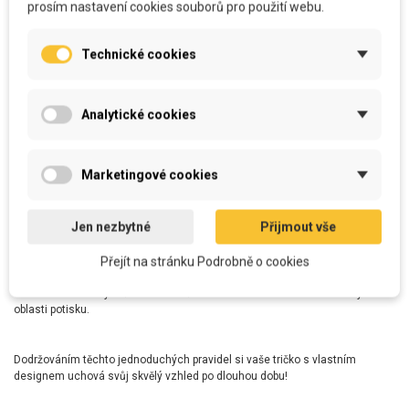
popraskání nebo odlupování potisku.
prosím nastavení cookies souborů pro použití webu.
•
Nejlepší je nechat tričko uschnout na vzduchu, ideálně
rozložené na rovné ploše nebo pověšené na ramínku.
Technické cookies
3. Žehlení
Analytické cookies
•
Pokud je třeba tričko žehlit, žehlit vždy naruby a vyhnout se
přímému kontaktu žehličky s potiskem.
•
Pro extra ochranu lze přes potisk položit tenkou látku nebo
Marketingové cookies
pečicí papír.
Jen nezbytné
Přijmout vše
4. Další tipy pro dlouhou životnost
•
Nevystavujte tričko dlouhodobě přímému slunečnímu
Přejít na stránku Podrobně o cookies
záření, aby nedošlo k vyblednutí barev.
•
Vyhněte se nadměrnému tření nebo natahování látky v
oblasti potisku.
Dodržováním těchto jednoduchých pravidel si vaše tričko s vlastním
designem uchová svůj skvělý vzhled po dlouhou dobu!